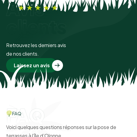
Avis
clients
Retrouvez les derniers avis
de nos clients.
Laissez un avis
FAQ
FAQ
Voici quelques questions réponses sur la pose de
terrasses à l’île d’Olonne