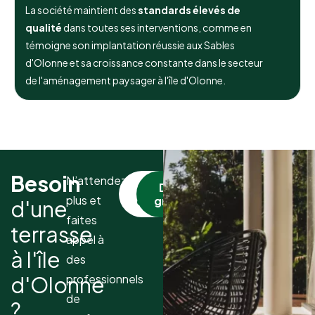
La société maintient des
standards élevés de
qualité
dans toutes ses interventions, comme en
témoigne son implantation réussie aux Sables
d'Olonne et sa croissance constante dans le secteur
de l'aménagement paysager à l'île d'Olonne.
Besoin
N’attendez
Nous
Devis
plus et
contacter
gratuit
d'une
faites
terrasse
appel à
à l'île
des
d'Olonne
professionnels
de
?