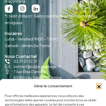
maçonnerie…
*Crédit d’impot: Selon conditions de la loi de finances
en vigueur
Horaires
Lundi – Vendredi
9h00 – 17h00
Samedi – dimanche
Fermé
Nous Contacter
02 51 01 32 31
contact@caza-paysage.fr
7 rue Élisa Deroche
85180 Les Sables d'Olonne
Gérer le consentement
Pour offrir les meilleures expériences, nous utilisons des
technologies telles que les cookies pour stocker et/ou accéder
aux informations des appareils. Le fait de consentir à ces