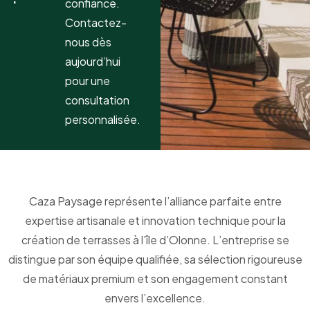
confiance.
Contactez-
nous dès
aujourd’hui
pour une
consultation
personnalisée.
Caza Paysage représente l’alliance parfaite entre
expertise artisanale et innovation technique pour la
création de terrasses à l’île d’Olonne. L’entreprise se
distingue par son équipe qualifiée, sa sélection rigoureuse
de matériaux premium et son engagement constant
envers l’excellence.