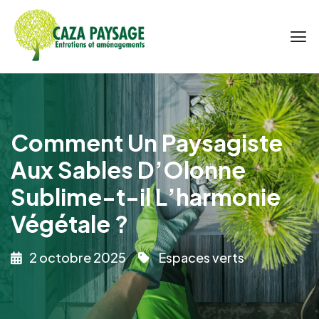
Comment Un Paysagiste
Aux Sables D’Olonne
Sublime-t-il L’harmonie
Végétale ?
2 octobre 2025
Espaces verts