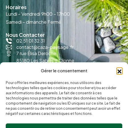
Horaires
Lundi – Vendredi
9h00 – 17h00
Samedi – dimanche
Fermé
Nous Contacter
02 51 01 32 31
contact@caza-paysage.fr
7 rue Élisa Deroche
85180 Les Sables d'Olonne
Gérer le consentement
Pour offrir les meilleures expériences, nous utilisons des
technologies telles que les cookies pour stocker et/ou accéder
aux informations des appareils. Le fait de consentir à ces
technologies nous permettra de traiter des données telles que le
comportement de navigation ou les ID uniques sur ce site. Le fait de
ne pas consentir ou de retirer son consentement peut avoir un effet
négatif sur certaines caractéristiques et fonctions.