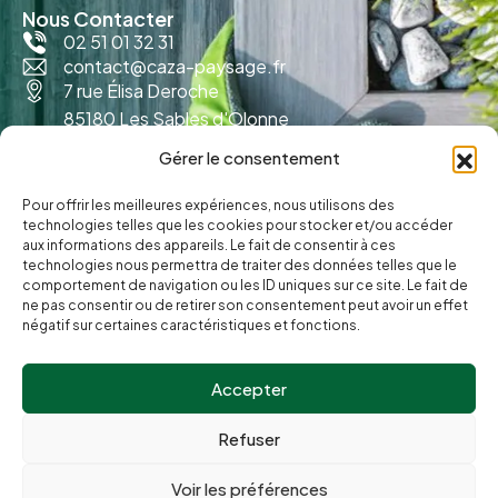
Nous Contacter
02 51 01 32 31
contact@caza-paysage.fr
7 rue Élisa Deroche
85180 Les Sables d'Olonne
Gérer le consentement
Pour offrir les meilleures expériences, nous utilisons des
technologies telles que les cookies pour stocker et/ou accéder
aux informations des appareils. Le fait de consentir à ces
technologies nous permettra de traiter des données telles que le
comportement de navigation ou les ID uniques sur ce site. Le fait de
ne pas consentir ou de retirer son consentement peut avoir un effet
négatif sur certaines caractéristiques et fonctions.
Accepter
© Caza Paysage.
Refuser
Politique de cookies
Réalisation
Radius Design
Mentions légales
Voir les préférences