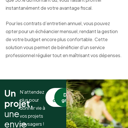
instantanément de votre avantage fiscal.
Pour les contrats d’entretien annuel, vous pouvez
opter pour un échéancier mensuel, rendant la gestion
de votre budget encore plus confortable. Cette
solution vous permet de bénéficier d’un service
professionnel régulier tout en maîtrisant vos dépenses.
Un
N’attendez
Nous
Devis
plus pour
contacter
gratuit
projet,
donner vie à
une
vos projets
envie
paysagers !