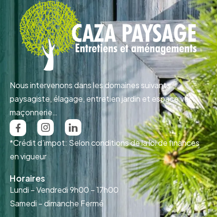
Nous intervenons dans les domaines suivants :
paysagiste, élagage, entretien jardin et espace vert,
maçonnerie…
*Crédit d’impot: Selon conditions de la loi de finances
en vigueur
Horaires
Lundi – Vendredi
9h00 – 17h00
Samedi – dimanche
Fermé