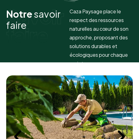
Savoir
N
o
t
r
e
s
a
v
o
i
r
Caza Paysage place le
respect des ressources
f
a
i
r
e
faire
naturelles au cœur de son
approche, proposant des
solutions durables et
écologiques pour chaque
projet paysager.