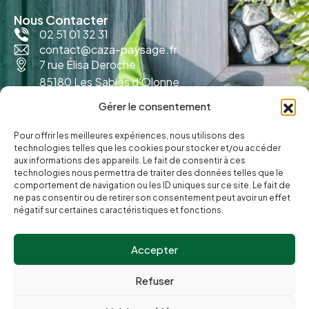
Nous Contacter
02 51 01 32 31
contact@caza-paysage.fr
7 rue Élisa Deroche
85180 Les Sables d'Olonne
Gérer le consentement
Pour offrir les meilleures expériences, nous utilisons des
technologies telles que les cookies pour stocker et/ou accéder
aux informations des appareils. Le fait de consentir à ces
technologies nous permettra de traiter des données telles que le
comportement de navigation ou les ID uniques sur ce site. Le fait de
ne pas consentir ou de retirer son consentement peut avoir un effet
négatif sur certaines caractéristiques et fonctions.
Accepter
© Caza Paysage.
Refuser
Politique de cookies
Réalisation
Radius Design