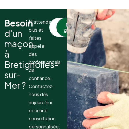
Besoin
N’attendez
Nous
Devis
plus et
contacter
gratuit
d'un
faites
maçon
appel à
à
des
Bretignolles-
professionnels
de
sur-
confiance.
Mer ?
Contactez-
nous dès
aujourd’hui
pour une
consultation
personnalisée.