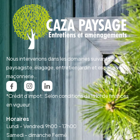
Nous intervenons dans les domaines suivants :
paysagiste, élagage, entretien jardin et espace vert,
maçonnerie…
*Crédit d’impot: Selon conditions de la loi de finances
en vigueur
Horaires
Lundi – Vendredi
9h00 – 17h00
Samedi – dimanche
Fermé