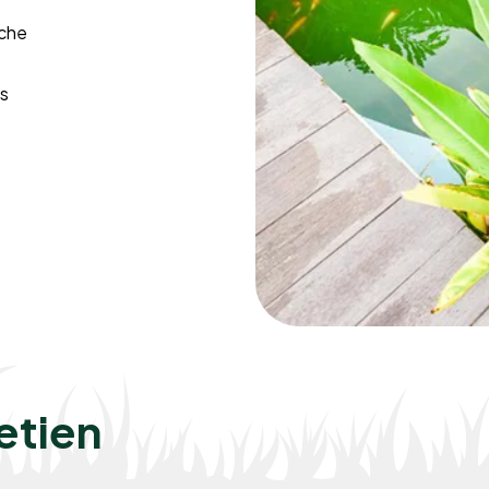
iche
es
etien