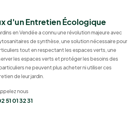
 d'un Entretien Écologique
ardins en Vendée a connu une révolution majeure avec
hytosanitaires de synthèse, une solution nécessaire pour
ticuliers tout en respectant les espaces verts, une
server les espaces verts et protéger les besoins des
particuliers ne peuvent plus acheter ni utiliser ces
etien de leur jardin.
ppelez nous
2 51 01 32 31