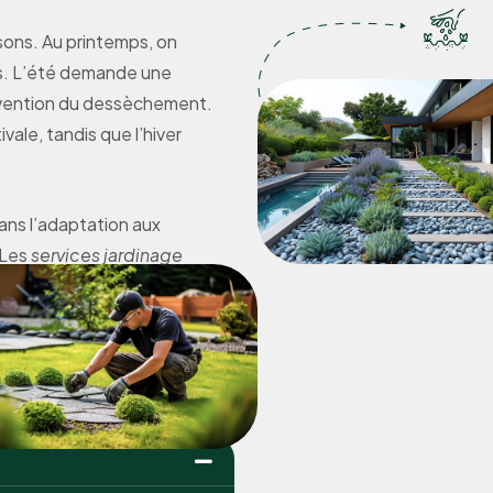
isons. Au printemps, on
mis. L’été demande une
prévention du dessèchement.
ale, tandis que l’hiver
dans l’adaptation aux
 Les
services jardinage
ologiques dans leurs
rdin respectueux de
e