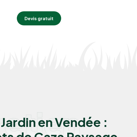
Devis gratuit
retien
 Jardin en Vendée :
ets de Caza Paysage