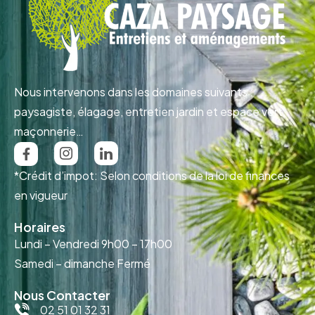
Nous intervenons dans les domaines suivants :
paysagiste, élagage, entretien jardin et espace vert,
maçonnerie…
*Crédit d’impot: Selon conditions de la loi de finances
en vigueur
Horaires
Lundi – Vendredi
9h00 – 17h00
Samedi – dimanche
Fermé
Nous Contacter
02 51 01 32 31