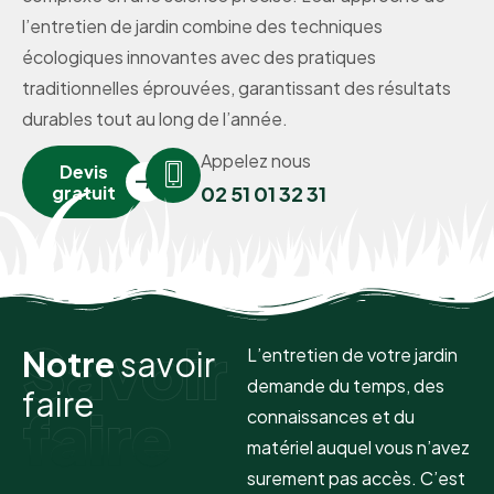
l’entretien de jardin combine des techniques
écologiques innovantes avec des pratiques
traditionnelles éprouvées, garantissant des résultats
durables tout au long de l’année.
Appelez nous
Devis
gratuit
02 51 01 32 31
Savoir
N
o
t
r
e
s
a
v
o
i
r
L’entretien de votre jardin
demande du temps, des
f
a
i
r
e
faire
connaissances et du
matériel auquel vous n’avez
surement pas accès. C’est