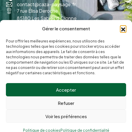
contact@caza-paysage.fr
7 rue Élisa Deroche
85180 Les Sables d'Olonne
Gérer le consentement
Pour offrir les meilleures expériences, nous utilisons des
technologies telles que les cookies pour stocker et/ou accéder
aux informations des appareils. Le fait de consentir à ces
technologies nous permettra de traiter des données telles que le
comportement de navigation ou les ID uniques sur ce site. Le fait de
ne pas consentir ou de retirer son consentement peut avoir un effet
négatif sur certaines caractéristiques et fonctions.
Accepter
© Caza Paysage.
Refuser
Politique de cookies
Réalisation
Radius Design
Mentions légales
Voir les préférences
Politique de confidentialité
Politique de cookies
Politique de confidentialité