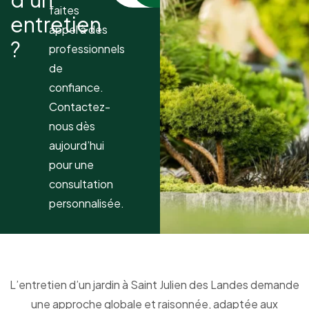
faites
entretien
appel à des
?
professionnels
de
confiance.
Contactez-
nous dès
aujourd’hui
pour une
consultation
personnalisée.
L’entretien d’un jardin à Saint Julien des Landes demande
une approche globale et raisonnée, adaptée aux