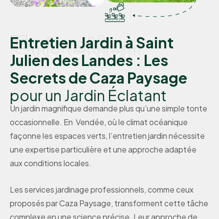
Entretien
Entretien Jardin à Saint
Julien des Landes : Les
Secrets de Caza Paysage
pour un Jardin Éclatant
Un jardin magnifique demande plus qu’une simple tonte
occasionnelle. En Vendée, où le climat océanique
façonne les espaces verts, l’entretien jardin nécessite
une expertise particulière et une approche adaptée
aux conditions locales.
Les services jardinage professionnels, comme ceux
proposés par Caza Paysage, transforment cette tâche
complexe en une science précise. Leur approche de