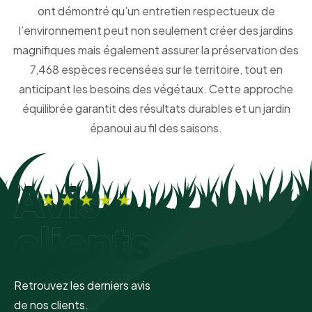
ont démontré qu’un entretien respectueux de
l’environnement peut non seulement créer des jardins
magnifiques mais également assurer la préservation des
7,468 espèces recensées sur le territoire, tout en
anticipant les besoins des végétaux. Cette approche
équilibrée garantit des résultats durables et un jardin
épanoui au fil des saisons.
Avis
clients
Retrouvez les derniers avis
de nos clients.