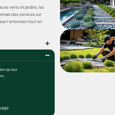
es verts et jardins, les
mais des services sur
er l’entretien tout en
iers qu'aux
ns :
osage