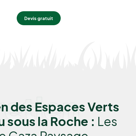
Devis gratuit
retien
en des Espaces Verts
u sous la Roche :
Les
de Caza Paysage