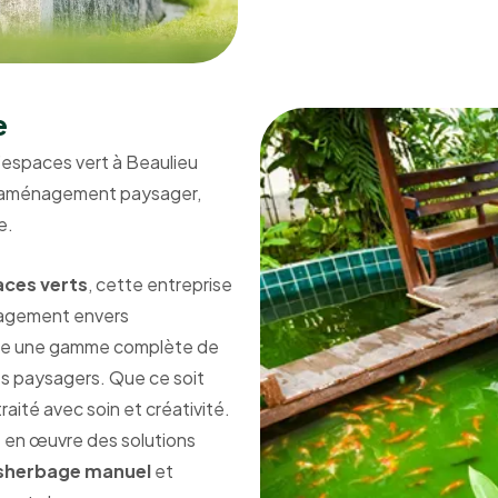
e
’espaces vert à Beaulieu
 l’aménagement paysager,
e.
aces verts
, cette entreprise
gagement envers
ffre une gamme complète de
ets paysagers. Que ce soit
raité avec soin et créativité.
 en œuvre des solutions
sherbage manuel
et