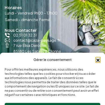
Horaires
Lundi – Vendredi
9h00 – 17h00
Samedi – dimanche
Fermé
Nous Contacter
02 51 01 32 31
contact@caza-paysage.fr
7 rue Élisa Deroche
85180 Les Sables d'Olonne
Gérer le consentement
Pour offrir les meilleures expériences, nous utilisons des
technologies telles que les cookies pour stocker et/ou accéder
aux informations des appareils. Le fait de consentir à ces
technologies nous permettra de traiter des données telles que le
comportement de navigation ou les ID uniques sur ce site. Le fait de
ne pas consentir ou de retirer son consentement peut avoir un effet
négatif sur certaines caractéristiques et fonctions.