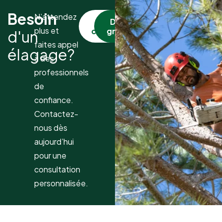
Besoin
N’attendez
Nous
Devis
plus et
contacter
gratuit
d'un
faites appel
élagage?
à des
professionnels
de
confiance.
Contactez-
nous dès
aujourd’hui
pour une
consultation
personnalisée.