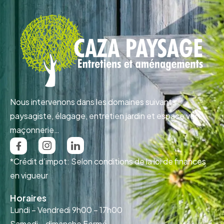
Nous intervenons dans les domaines suivants :
paysagiste, élagage, entretien jardin et espace vert,
maçonnerie…
*Crédit d’impot: Selon conditions de la loi de finances
en vigueur
Horaires
Lundi – Vendredi
9h00 – 17h00
Samedi – dimanche
Fermé