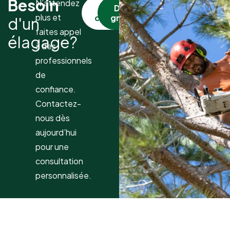
Besoin
N’attendez
Nous
Devis
plus et
contacter
gratuit
d'un
faites appel
élagage?
à des
professionnels
de
confiance.
Contactez-
nous dès
aujourd’hui
pour une
consultation
personnalisée.