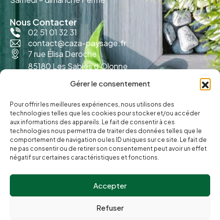
Nous Contacter
02 51 01 32 31
contact@caza-paysage.fr
7 rue Élisa Deroche
85180 Les Sables d'Olonne
Gérer le consentement
Pour offrir les meilleures expériences, nous utilisons des
technologies telles que les cookies pour stocker et/ou accéder
aux informations des appareils. Le fait de consentir à ces
technologies nous permettra de traiter des données telles que le
comportement de navigation ou les ID uniques sur ce site. Le fait de
ne pas consentir ou de retirer son consentement peut avoir un effet
négatif sur certaines caractéristiques et fonctions.
Accepter
© Caza Paysage.
Refuser
Politique de cookies
Réalisation
Radius Design